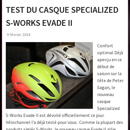
TEST DU CASQUE SPECIALIZED
S-WORKS EVADE II
9 février 2018
Confort
optimal Déjà
aperçu en ce
début de
saison sur la
tête de Peter
Sagan, le
nouveau
casque
Specialized
S-Works Evade II est dévoilé officiellement ce jour.
Vélochannel l’a déjà testé pour vous. Comme la plupart des
produits siglés S-Works, le nouveau casque Evade II allie