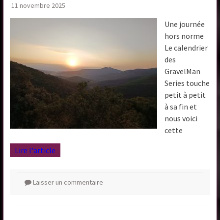
11 novembre 2025
Une journée
hors norme
Le calendrier
des
GravelMan
Series touche
petit à petit
à sa fin et
nous voici
cette
Lire l'article
Laisser un commentaire