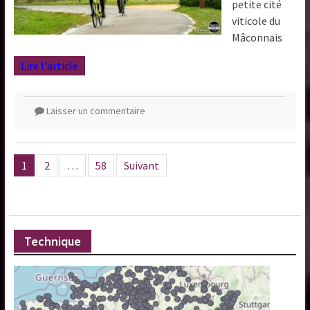
petite cité
viticole du
Mâconnais
Lire l'article
Laisser un commentaire
Pagination
1
2
…
58
Suivant
des
publications
Technique