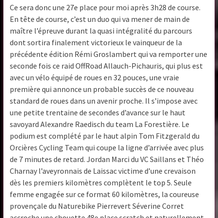
Ce sera donc une 27e place pour moi après 3h28 de course.
En tête de course, c’est un duo qui va mener de main de
maître l’épreuve durant la quasi intégralité du parcours
dont sortira finalement victorieux le vainqueur de la
précédente édition Rémi Groslambert qui va remporter une
seconde fois ce raid OffRoad Allauch-Pichauris, qui plus est
avec un vélo équipé de roues en 32 pouces, une vraie
première qui annonce un probable succès de ce nouveau
standard de roues dans un avenir proche. Il s’impose avec
une petite trentaine de secondes d’avance sur le haut
savoyard Alexandre Raedisch du team La Forestière. Le
podium est complété par le haut alpin Tom Fitzgerald du
Orcières Cycling Team qui coupe la ligne d’arrivée avec plus
de 7 minutes de retard. Jordan Marci du VC Saillans et Théo
Charnay l’aveyronnais de Laissac victime d’une crevaison
dès les premiers kilomètres complètent le top 5. Seule
femme engagée sur ce format 60 kilomètres, la coureuse
provençale du Naturebike Pierrevert Séverine Corret
accroche une chouette 48e place scratch et naturellement