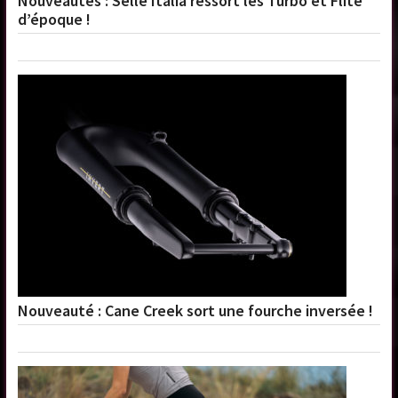
Nouveautés : Selle Italia ressort les Turbo et Flite
d’époque !
Nouveauté : Cane Creek sort une fourche inversée !