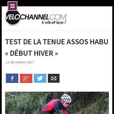
Skip
to
content
TEST DE LA TENUE ASSOS HABU
« DÉBUT HIVER »
11 décembre 2017
Facebook
Google+
Twitter
Email