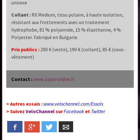
unisexe
Collant :
RX Medium, tissu polaire, à haute isolation,
résistant aux frottements avec un traitement
hydrophobe, 81 % polyamide, 15 % élasthanne, 4 %
Polyester. Fabriqué en Bulgarie.
Prix publics :
290 € (veste), 190 € (collant), 85 € (sous-
vêtement)
Contact :
www.assos-online.fr
> Autres essais :
www.velochannel.com/Essais
> Suivez
VeloChannel
sur
Facebook
et
Twitter
Facebook
Google+
Twitter
Email