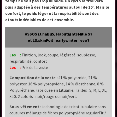
temps ne soit pas trop humide. Un cyclo la trouvera
plus adaptée à des températures autour de 10°. Mais le
confort, le poids léger et la respirabilité sont des
atouts indéniables de cet ensemble.
ASSOS iJ.haBu5, HabutightsMille S7
et LS.skinFoil_earlywinter_evo7
Les + :
Finition, look, coupe, légèreté, souplesse,
respirabilité, confort
Les – :
Prix de la veste
Composition de la veste :
41 % polyamide, 21 %
polyester, 16 % polypropylène, 14 % élasthanne, 8 %
Polyuréthane. Fabriquée en Lituanie. Tailles : S, M, L, XL,
XLG. 2 coloris : noir/rouge ou noir/vert.
Sous-vêtement
: technologie de tricot tubulaire sans
coutures mélange de fibres polypropylène regularFit /