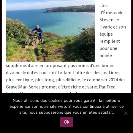
côte
d’Émeraude !
Steven Le
Hyaric et son
équipe
rempilent
pour une
année
supplémentaire en proposant pas moins d’une bonne
dizaine de dates tout en étoffant l’offre des destinations;
plus exotique, plus long, plus difficile, le calendrier 2024 des
GravelMan Series promet d’être riche et varié. Par Fred
Ischard Les classiques épreuves […]
Nous utilisons des cookies pour vous garantir la meilleure
expérience sur notre site web. Si vous continuez à utiliser ce
site, nous supposerons que vous en êtes satisfait.
Laisser un commentaire
Ok
Pagination