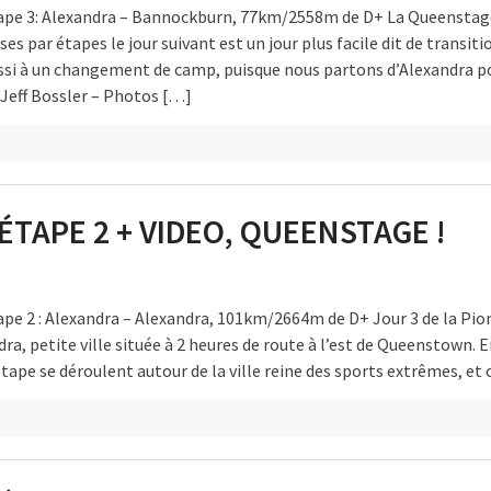
tape 3: Alexandra – Bannockburn, 77km/2558m de D+ La Queenstag
s par étapes le jour suivant est un jour plus facile dit de transitio
ussi à un changement de camp, puisque nous partons d’Alexandra p
Jeff Bossler – Photos […]
ÉTAPE 2 + VIDEO, QUEENSTAGE !
ape 2 : Alexandra – Alexandra, 101km/2664m de D+ Jour 3 de la Pio
, petite ville située à 2 heures de route à l’est de Queenstown. En
tape se déroulent autour de la ville reine des sports extrêmes, et