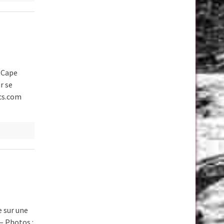
a Cape
r se
ics.com
 sur une
– Photos :