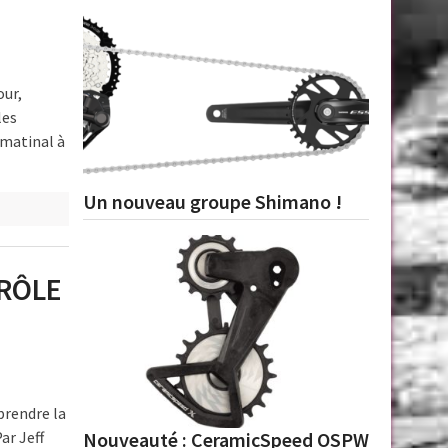
our,
les
 matinal à
Un nouveau groupe Shimano !
TRÔLE
prendre la
ar Jeff
Nouveauté : CeramicSpeed OSPW