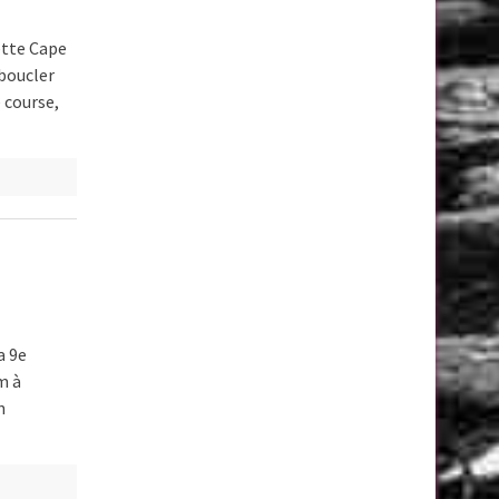
cette Cape
 boucler
 course,
a 9e
m à
n