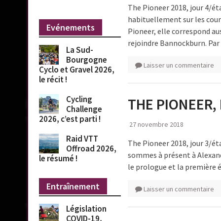
The Pioneer 2018, jour 4/é
habituellement sur les course
Evénements
Pioneer, elle correspond a
rejoindre Bannockburn. Par 
La Sud-
Bourgogne
Laisser un commentaire
Cyclo et Gravel 2026,
le récit !
Cycling
THE PIONEER, 
Challenge
2026, c’est parti !
27 novembre 2018
Raid VTT
The Pioneer 2018, jour 3/ét
Offroad 2026,
sommes à présent à Alexandra
le résumé !
le prologue et la première é
Entraînement
Laisser un commentaire
Législation
COVID-19,