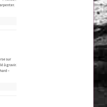
’arpenter.
urse sur
é à gravir.
chard –