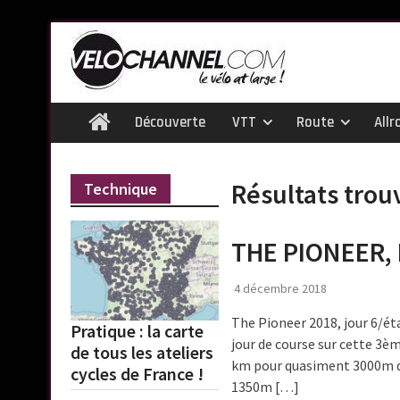
Skip
to
content
Découverte
VTT
Route
Allr
Home
Résultats trou
Technique
THE PIONEER, 
4 décembre 2018
The Pioneer 2018, jour 6/é
Pratique : la carte
jour de course sur cette 3è
de tous les ateliers
km pour quasiment 3000m de
cycles de France !
1350m […]