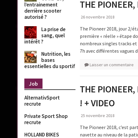
THE PIONEER, 
l’entrainement
derrière scooter
autorisé ?
26 novembre 2018
The Pioneer 2018, jour 2/é
La prise de
sang, quel
première « réelle » étape do
intérêt ?
nombreux singles tracks et 
7h avec différentes vagues 
Nutrition, les
bases
Laisser un commentaire
essentielles du sportif
Job
THE PIONEER,
AlternativSport
! + VIDEO
recrute
25 novembre 2018
Private Sport Shop
recrute
The Pioneer 2018, c’est pa
HOLLAND BIKES
navette au niveau de la pati