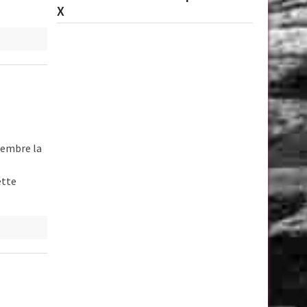
X
ovembre la
ette