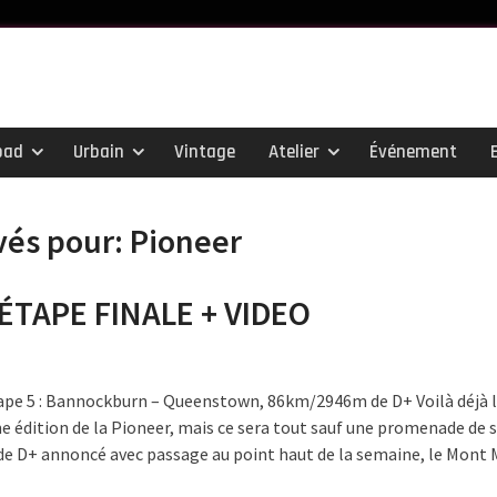
oad
Urbain
Vintage
Atelier
Événement
vés pour:
Pioneer
ÉTAPE FINALE + VIDEO
tape 5 : Bannockburn – Queenstown, 86km/2946m de D+ Voilà déjà l
me édition de la Pioneer, mais ce sera tout sauf une promenade de s
 D+ annoncé avec passage au point haut de la semaine, le Mont 