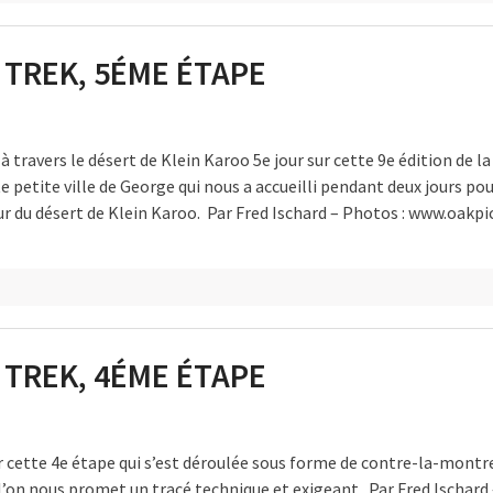
 TREK, 5ÉME ÉTAPE
à travers le désert de Klein Karoo 5e jour sur cette 9e édition de l
e petite ville de George qui nous a accueilli pendant deux jours pou
r du désert de Klein Karoo. Par Fred Ischard – Photos : www.oakp
 TREK, 4ÉME ÉTAPE
cette 4e étape qui s’est déroulée sous forme de contre-la-montre
l’on nous promet un tracé technique et exigeant. Par Fred Ischard 