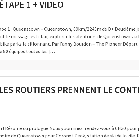
ÉTAPE 1 + VIDEO
tape 1 : Queenstown – Queenstown, 69km/2245m de D+ Deuxième j
nt le message est clair, explorer les alentours de Queenstown via 
bike parks le sillonnant. Par Fanny Bourdon – The Pioneer Départ
de 50 équipes toutes les […]
 LES ROUTIERS PRENNENT LE CON
rti ! Résumé du prologue Nous y sommes, rendez-vous à 6H30 pour 
noire de Queenstown pour Coronet Peak, station de ski de la vile. P