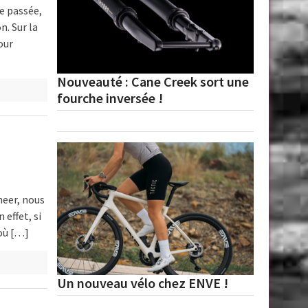
e passée,
n. Sur la
our
Nouveauté : Cane Creek sort une
fourche inversée !
neer, nous
 effet, si
 où […]
Un nouveau vélo chez ENVE !