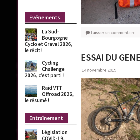
Evénements
La Sud-
Laisser un commentaire
Bourgogne
Cyclo et Gravel 2026,
le récit !
ESSAI DU GEN
Cycling
Challenge
14 novembre 2019
2026, c’est parti !
Raid VTT
Offroad 2026,
le résumé !
Entraînement
Législation
COVID-19,