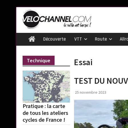
Skip
to
content
Découverte
VTT
Route
Allr
Home
Essai
Technique
TEST DU NOUV
25 novembre 2023
Pratique : la carte
de tous les ateliers
cycles de France !