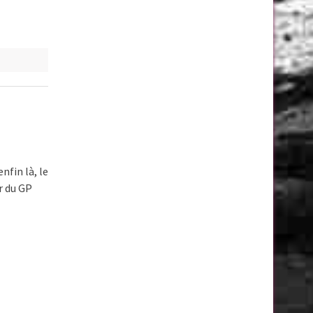
nfin là, le
r du GP