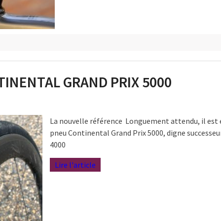
TINENTAL GRAND PRIX 5000
La nouvelle référence Longuement attendu, il est e
pneu Continental Grand Prix 5000, digne successeu
4000
Lire l'article