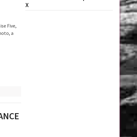
X
se Five,
moto, a
SANCE