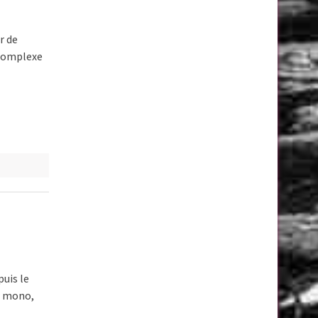
r de
 complexe
uis le
r mono,