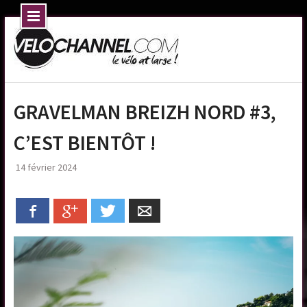
Skip
to
content
GRAVELMAN BREIZH NORD #3,
C’EST BIENTÔT !
14 février 2024
Facebook
Google+
Twitter
Email