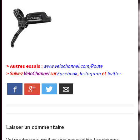
> Autres essais :
www.velochannel.com/Route
> Suivez
VeloChannel
sur
Facebook
,
Instagram
et
Twitter
Facebook
Google+
Twitter
Email
Laisser un commentaire
Votre adresse e-mail ne sera pas publiée.
Les champs