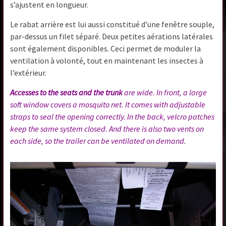
s’ajustent en longueur.
Le rabat arrière est lui aussi constitué d’une fenêtre souple,
par-dessus un filet séparé. Deux petites aérations latérales
sont également disponibles. Ceci permet de moduler la
ventilation à volonté, tout en maintenant les insectes à
l’extérieur.
Accesses to the seats and the trunk
are wide. In front, a large
soft window covers a mosquito net. It comes with adjustable
straps to seal the opening correctly. In the back, velcro patches
keep the same system closed. And there is also two vents on
each side, so the trailer can be ventilated on demand.