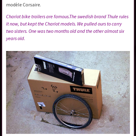
modèle Corsaire.
Chariot bike trailers are famous.The swedish brand Thule rules
it now, but kept the Chariot models. We pulled ours to carry
two sisters. One was two months old and the other almost six
years old.