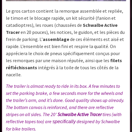
Le gros carton contient la remorque assemblée et repliée,
le timon et le blocage rapide, un kit sécurité (fanion et
catadioptres), les roues (chaussées de
Schwalbe Active
Tracer
en 20 pouces), les notices, le guidon, et les pièces du
frein de parking. L’
assemblage
de ces éléments est aisé et
rapide. L’ensemble est bien fini et respire la qualité. On
appréciera le choix de pneus spécifiquement conçus pour
les remorques par une maison réputée, ainsi que les
filets
réfléchissants
intégrés à la toile de tous les côtés de la
nacelle.
The trailer is almost ready to ride in its box. A few minutes to
set the parking brake, a few seconds more for the wheels and
the trailer’s arm, and it’s done. Good quality shows up already.
The bottom canvas is reinforced, and there are reflective
stripes on all sides. The 20′
Schwalbe Active Tracer
tires (with
reflective tapes too) are
designed by Schwalbe
specifically
for bike trailers.