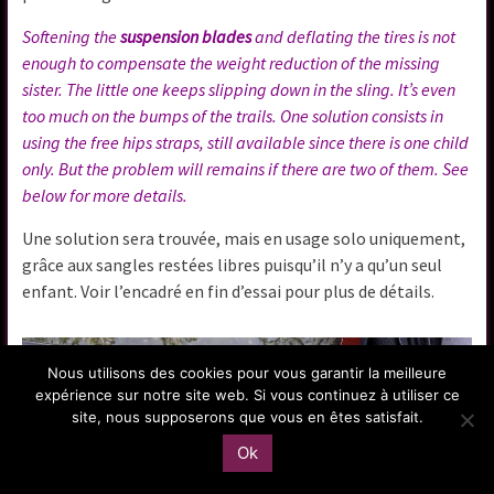
Softening the
suspension blades
and deflating the tires is not
enough to compensate the weight reduction of the missing
sister. The little one keeps slipping down in the sling. It’s even
too much on the bumps of the trails. One solution consists in
using the free hips straps, still available since there is one child
only. But the problem will remains if there are two of them. See
below for more details.
Une solution sera trouvée, mais en usage solo uniquement,
grâce aux sangles restées libres puisqu’il n’y a qu’un seul
enfant. Voir l’encadré en fin d’essai pour plus de détails.
Nous utilisons des cookies pour vous garantir la meilleure
expérience sur notre site web. Si vous continuez à utiliser ce
site, nous supposerons que vous en êtes satisfait.
Ok