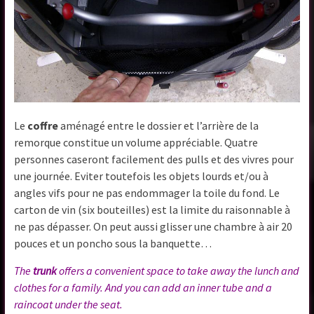
Le
coffre
aménagé entre le dossier et l’arrière de la
remorque constitue un volume appréciable. Quatre
personnes caseront facilement des pulls et des vivres pour
une journée. Eviter toutefois les objets lourds et/ou à
angles vifs pour ne pas endommager la toile du fond. Le
carton de vin (six bouteilles) est la limite du raisonnable à
ne pas dépasser. On peut aussi glisser une chambre à air 20
pouces et un poncho sous la banquette…
The
trunk
offers a convenient space to take away the lunch and
clothes for a family. And you can add an inner tube and a
raincoat under the seat.