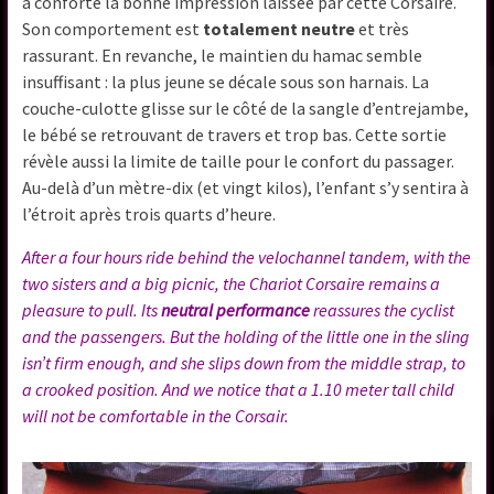
a conforté la bonne impression laissée par cette Corsaire.
Son comportement est
totalement neutre
et très
rassurant. En revanche, le maintien du hamac semble
insuffisant : la plus jeune se décale sous son harnais. La
couche-culotte glisse sur le côté de la sangle d’entrejambe,
le bébé se retrouvant de travers et trop bas. Cette sortie
révèle aussi la limite de taille pour le confort du passager.
Au-delà d’un mètre-dix (et vingt kilos), l’enfant s’y sentira à
l’étroit après trois quarts d’heure.
After a four hours ride behind the velochannel tandem, with the
two sisters and a big picnic, the Chariot Corsaire remains a
pleasure to pull. Its
neutral performance
reassures the cyclist
and the passengers. But the holding of the little one in the sling
isn’t firm enough, and she slips down from the middle strap, to
a crooked position. And we notice that a 1.10 meter tall child
will not be comfortable in the Corsair.