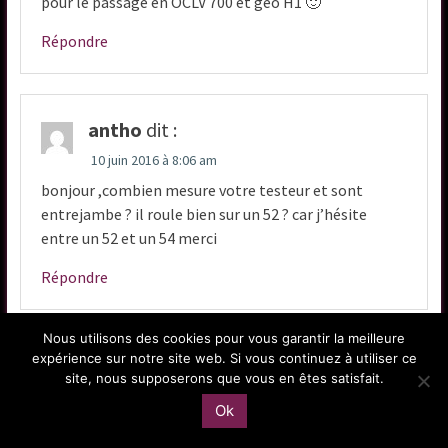
pour le passage en OCLV 700 et géo H1 🙂
Répondre
antho
dit :
10 juin 2016 à 8:06 am
bonjour ,combien mesure votre testeur et sont
entrejambe ? il roule bien sur un 52 ? car j’hésite
entre un 52 et un 54 merci
Répondre
Nous utilisons des cookies pour vous garantir la meilleure
Laisser un commentaire
expérience sur notre site web. Si vous continuez à utiliser ce
site, nous supposerons que vous en êtes satisfait.
Votre adresse e-mail ne sera pas publiée.
Les champs
Ok
*
obligatoires sont indiqués avec