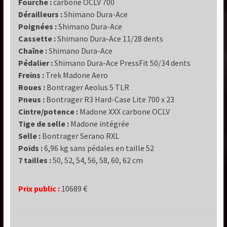
Fourche :
carbone OCLV 700
Dérailleurs :
Shimano Dura-Ace
Poignées :
Shimano Dura-Ace
Cassette :
Shimano Dura-Ace 11/28 dents
Chaîne :
Shimano Dura-Ace
Pédalier :
Shimano Dura-Ace PressFit 50/34 dents
Freins :
Trek Madone Aero
Roues :
Bontrager Aeolus 5 TLR
Pneus :
Bontrager R3 Hard-Case Lite 700 x 23
Cintre/potence :
Madone XXX carbone OCLV
Tige de selle :
Madone intégrée
Selle :
Bontrager Serano RXL
Poids :
6,96 kg sans pédales en taille 52
7 tailles :
50, 52, 54, 56, 58, 60, 62 cm
Prix public :
10689 €