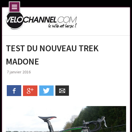
Skip
to
content
TEST DU NOUVEAU TREK
MADONE
7 janvier 2016
Facebook
Google+
Twitter
Email