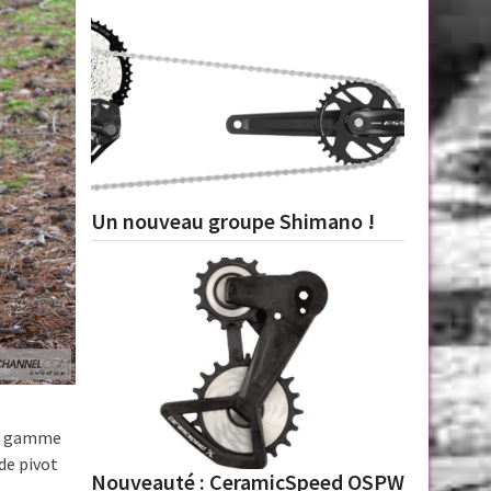
Un nouveau groupe Shimano !
la gamme
de pivot
Nouveauté : CeramicSpeed OSPW