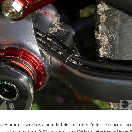
e + amortisseur bas a pour but de contrôler l’effet de courroie po
t de la suspension. SVO nous précise «
Cette architecture est le meil