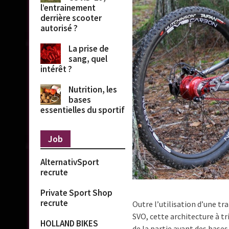
l’entrainement
derrière scooter
autorisé ?
La prise de
sang, quel
intérêt ?
Nutrition, les
bases
essentielles du sportif
Job
AlternativSport
recrute
Private Sport Shop
recrute
Outre l’utilisation d’une 
SVO, cette architecture à tr
HOLLAND BIKES
de la partie avant des bases