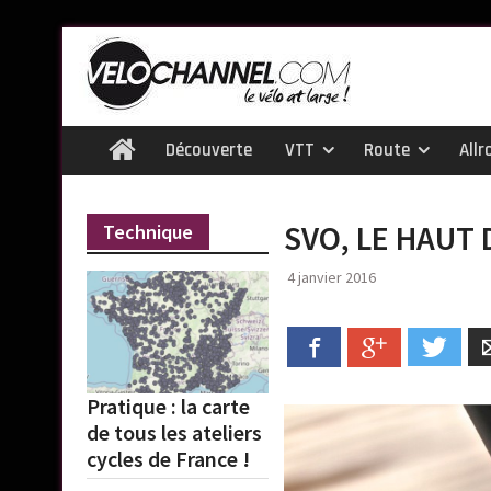
Skip
to
content
Découverte
VTT
Route
Allr
Home
SVO, LE HAUT 
Technique
4 janvier 2016
Facebook
Google+
Twitt
Pratique : la carte
de tous les ateliers
cycles de France !