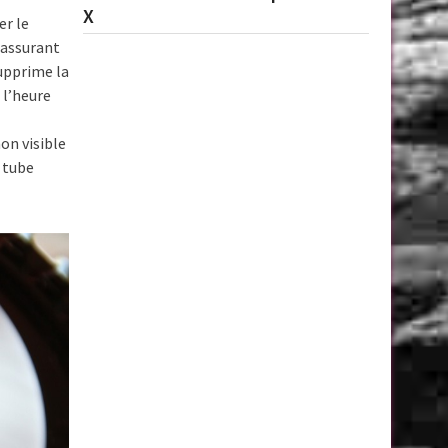
X
er le
 assurant
supprime la
 l’heure
on visible
e tube