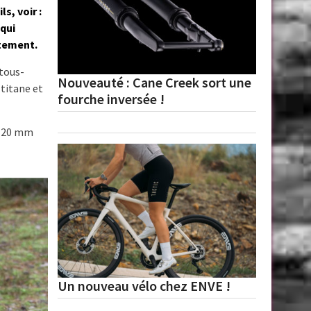
s, voir :
 qui
tement.
 tous-
Nouveauté : Cane Creek sort une
 titane et
fourche inversée !
 120 mm
Un nouveau vélo chez ENVE !