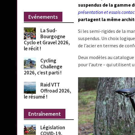
suspendus de la gamme du c
présentation et essais conta
Evénements
partagent la même archit
La Sud-
Si les semi-rigides de la mar
Bourgogne
suspendus. Un choix logique
Cyclo et Gravel 2026,
de l’acier en termes de con
le récit !
Deux modèles au catalogue 
Cycling
pour l’autre – qui utilisent 
Challenge
2026, c’est parti !
Raid VTT
Offroad 2026,
le résumé !
Entraînement
Législation
COVID-19,