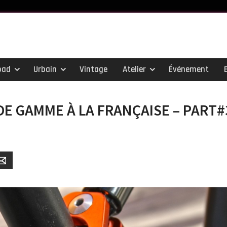
oad
Urbain
Vintage
Atelier
Événement
DE GAMME À LA FRANÇAISE – PART#
er
Email