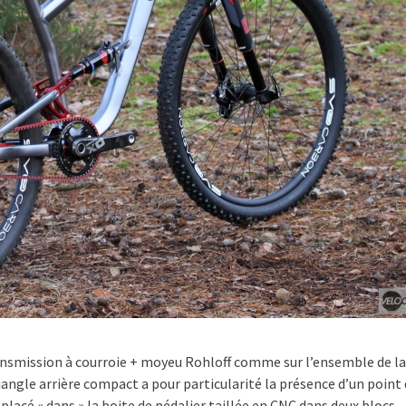
transmission à courroie + moyeu Rohloff comme sur l’ensemble de 
iangle arrière compact a pour particularité la présence d’un point 
 placé « dans » la boite de pédalier taillée en CNC dans deux blocs