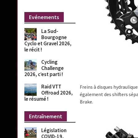
Evénements
La Sud-
Bourgogne
Cyclo et Gravel 2026,
le récit !
Cycling
Challenge
2026, c’est parti !
Raid VTT
Freins à disques hydraulique
Offroad 2026,
également des shifters sépar
le résumé !
Brake.
Entraînement
Législation
COVID-19,