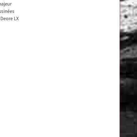
majeur
ssinées
/Deore LX