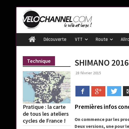
Skip
to
content
Découverte
VTT
Route
Allr
Home
SHIMANO 2016
Technique
28 février 2015
Facebook
Google+
Twitt
Premières infos co
Pratique : la carte
de tous les ateliers
On commence par les prod
cycles de France !
Deux versions, une pour le