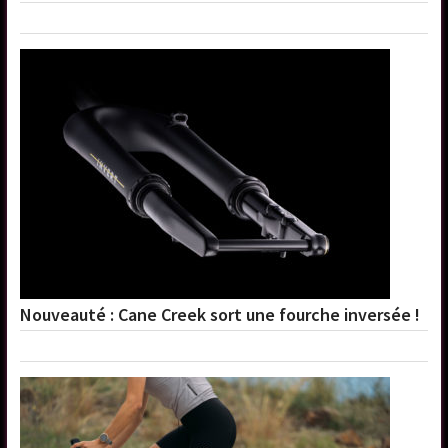
Nouveauté : Cane Creek sort une fourche inversée !