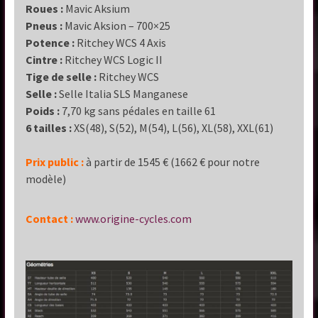
Roues :
Mavic Aksium
Pneus :
Mavic Aksion – 700×25
Potence :
Ritchey WCS 4 Axis
Cintre :
Ritchey WCS Logic II
Tige de selle :
Ritchey WCS
Selle :
Selle Italia SLS Manganese
Poids :
7,70 kg sans pédales en taille 61
6 tailles :
XS(48), S(52), M(54), L(56), XL(58), XXL(61)
Prix public :
à partir de 1545 € (1662 € pour notre
modèle)
Contact :
www.origine-cycles.com