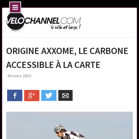
Skip
to
content
ORIGINE AXXOME, LE CARBONE
ACCESSIBLE À LA CARTE
30 mars 2015
Facebook
Google+
Twitter
Email