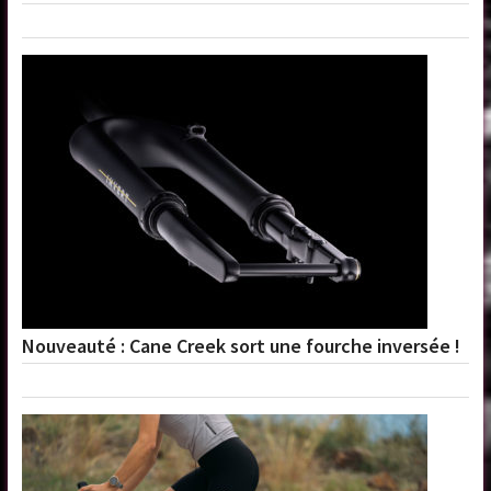
Nouveauté : Cane Creek sort une fourche inversée !