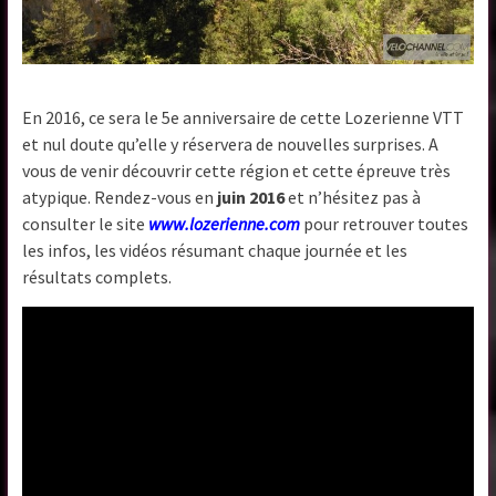
En 2016, ce sera le 5e anniversaire de cette Lozerienne VTT
et nul doute qu’elle y réservera de nouvelles surprises. A
vous de venir découvrir cette région et cette épreuve très
atypique. Rendez-vous en
juin 2016
et n’hésitez pas à
consulter le site
www.lozerienne.com
pour retrouver toutes
les infos, les vidéos résumant chaque journée et les
résultats complets.