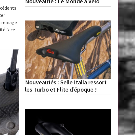
Nouveauté : Le Monde à Vélo
écédents
ter
 freinage
ité face
Nouveautés : Selle Italia ressort
les Turbo et Flite d’époque !