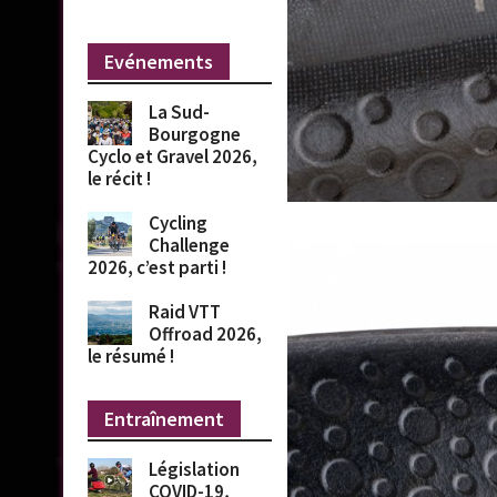
Evénements
La Sud-
Bourgogne
Cyclo et Gravel 2026,
le récit !
Cycling
Challenge
2026, c’est parti !
Raid VTT
Offroad 2026,
le résumé !
Entraînement
Législation
COVID-19,