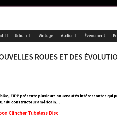
ad
Urbain
Vintage
Atelier
Événement
E
 NOUVELLES ROUES ET DES ÉVOLUTI
ail
obike, ZIPP présente plusieurs nouveautés intéressantes qui 
2017 du constructeur américain…
bon Clincher Tubeless Disc