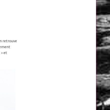
On retrouve
agement
 » et