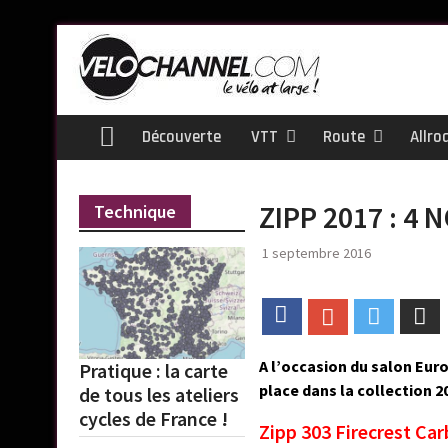
Skip
to
content
Découverte
VTT
Route
Allro
Home
ZIPP 2017 : 4
Technique
1 septembre 2016
Facebook
Google+
Twitter
Em
A l’occasion du salon Eur
Pratique : la carte
place dans la collection 
de tous les ateliers
cycles de France !
Zipp 303 Firecrest Car