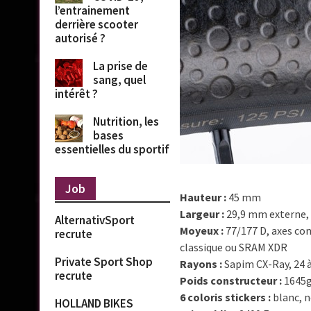
l’entrainement
derrière scooter
autorisé ?
La prise de
sang, quel
intérêt ?
Nutrition, les
bases
essentielles du sportif
Job
Hauteur :
45 mm
Largeur :
29,9 mm externe,
AlternativSport
Moyeux :
77/177 D, axes con
recrute
classique ou SRAM XDR
Private Sport Shop
Rayons :
Sapim CX-Ray, 24 à
recrute
Poids constructeur :
1645g
6 coloris stickers :
blanc, no
HOLLAND BIKES