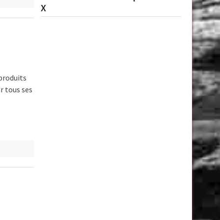
X
produits
r tous ses