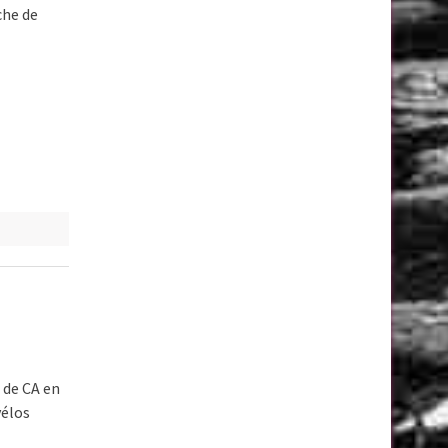
che de
 de CA en
vélos