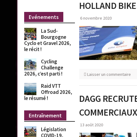
HOLLAND BIKE
Evénements
6 novembre 2020
La Sud-
Bourgogne
Cyclo et Gravel 2026,
le récit !
Cycling
Challenge
2026, c’est parti !
Laisser un commentaire
Raid VTT
Offroad 2026,
DAGG RECRUTE
le résumé !
COMMERCIAU
Entraînement
13 août 2020
Législation
COVID-19,