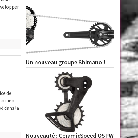
développer
Un nouveau groupe Shimano !
ice de
hnicien
sé dans la
Nouveauté : CeramicSpeed OSPW