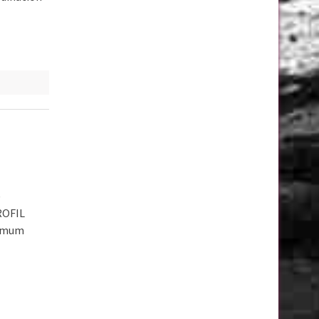
)
ROFIL
nimum