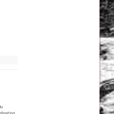
du
rdination