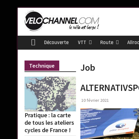
Skip
to
content
Découverte
VTT
Route
Allro
Home
Job
Technique
ALTERNATIVS
10 février 2021
Pratique : la carte
de tous les ateliers
cycles de France !