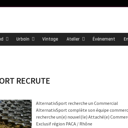
ad
Urbain
Vintage
Atelier
Événement
E
PORT RECRUTE
AlternativSport recherche un Commercial
AlternativSport complète son équipe commerc
recherche un(e) nouvel(le) Attaché(e) Commerc
Exclusif région PACA / Rhône