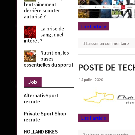
l’entrainement
derrière scooter
autorisé ?
Lire l'article
La prise de
sang, quel
intérêt ?
Laisser un commentaire
Nutrition, les
bases
POSTE DE TEC
essentielles du sportif
14 juillet 2020
Job
AlternativSport
recrute
Private Sport Shop
Lire l'article
recrute
HOLLAND BIKES