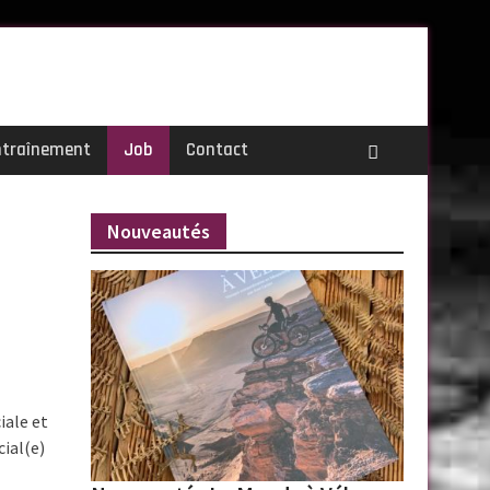
ntraînement
Job
Contact
Nouveautés
iale et
ial(e)