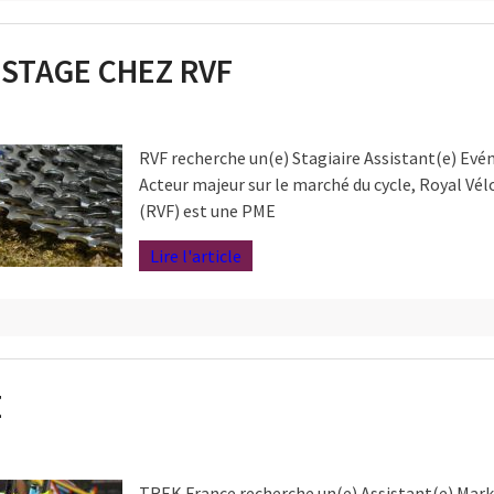
 STAGE CHEZ RVF
RVF recherche un(e) Stagiaire Assistant(e) Ev
Acteur majeur sur le marché du cycle, Royal Vél
(RVF) est une PME
Lire l'article
E
TREK France recherche un(e) Assistant(e) Mar