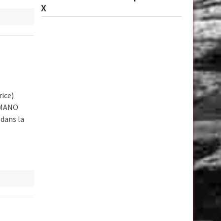
X
ice)
IMANO
dans la