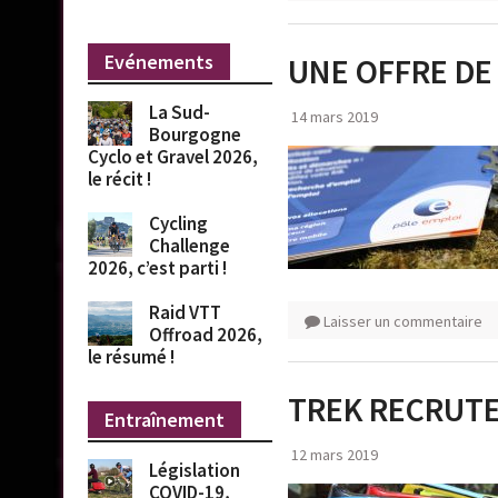
Evénements
UNE OFFRE DE
La Sud-
14 mars 2019
Bourgogne
Cyclo et Gravel 2026,
le récit !
Cycling
Challenge
2026, c’est parti !
Raid VTT
Laisser un commentaire
Offroad 2026,
le résumé !
TREK RECRUT
Entraînement
12 mars 2019
Législation
COVID-19,