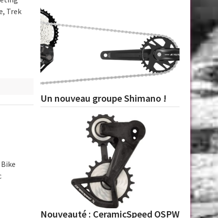
e, Trek
Un nouveau groupe Shimano !
 Bike
c
Nouveauté : CeramicSpeed OSPW