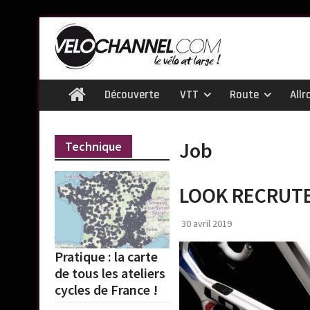
Skip
to
content
Découverte
VTT
Route
Allr
Home
Job
Technique
LOOK RECRUT
30 avril 2019
Pratique : la carte
de tous les ateliers
cycles de France !