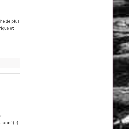
he de plus
rique et
ec
sionné(e)