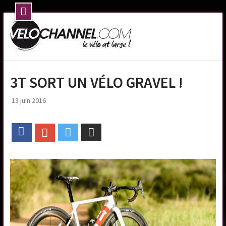
Skip
to
content
3T SORT UN VÉLO GRAVEL !
13 juin 2016
Facebook
Google+
Twitter
Email