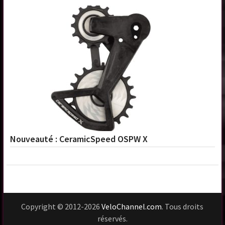
Nouveauté : CeramicSpeed OSPW X
Copyright © 2012-2026
VeloChannel.com
. Tous droits
réservés.