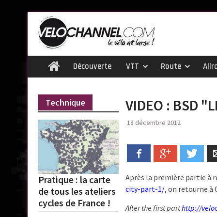
Skip
to
content
Découverte
VTT
Route
Allr
Home
VIDEO : BSD "
Technique
18 décembre 2012
Facebook
Google+
Twitt
Après la première partie à r
Pratique : la carte
city-part-1/
, on retourne à 
de tous les ateliers
cycles de France !
After the first part
http://velo