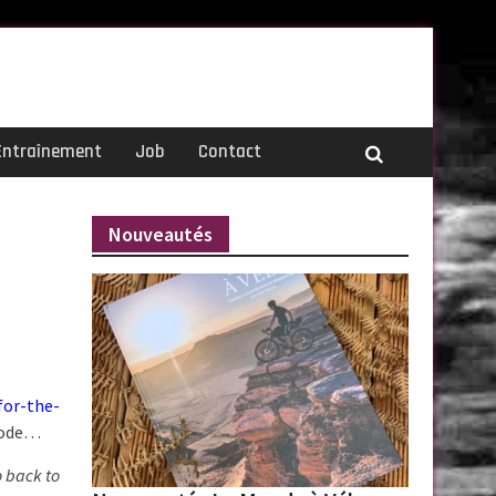
Entraînement
Job
Contact
Nouveautés
for-the-
isode…
go back to