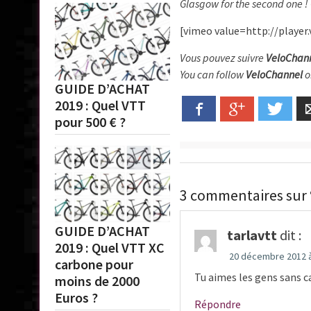
Glasgow for the second one !
[vimeo value=http://player
Vous pouvez suivre
VeloChan
You can follow
VeloChannel
o
GUIDE D’ACHAT
2019 : Quel VTT
Facebook
Google+
Twitt
pour 500 € ?
3 commentaires sur “
GUIDE D’ACHAT
tarlavtt
dit :
2019 : Quel VTT XC
20 décembre 2012 à
carbone pour
Tu aimes les gens sans c
moins de 2000
Euros ?
Répondre