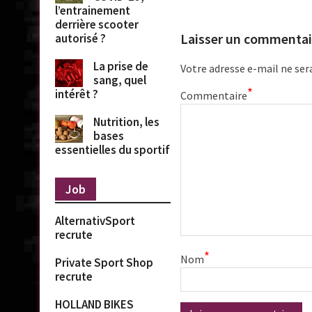
l’entrainement
derrière scooter
Laisser un commentai
autorisé ?
La prise de
Votre adresse e-mail ne ser
sang, quel
*
intérêt ?
Commentaire
Nutrition, les
bases
essentielles du sportif
Job
AlternativSport
recrute
*
Nom
Private Sport Shop
recrute
HOLLAND BIKES