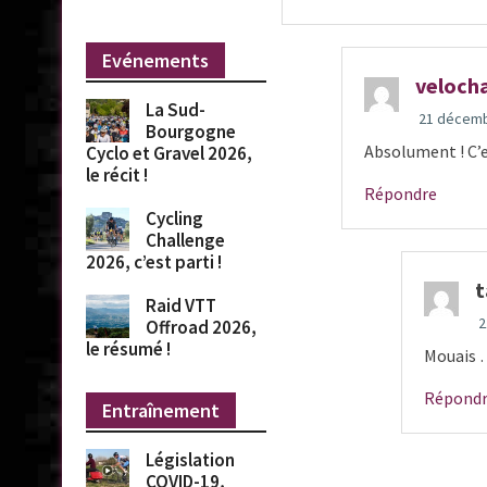
Evénements
veloch
La Sud-
21 décemb
Bourgogne
Absolument ! C’e
Cyclo et Gravel 2026,
le récit !
Répondre
Cycling
Challenge
2026, c’est parti !
t
Raid VTT
2
Offroad 2026,
le résumé !
Mouais
Répond
Entraînement
Législation
COVID-19,