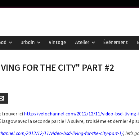
oad
Urbain
Vintage
Atelier
Événement
LIVING FOR THE CITY" PART #2
er
Email
etrouver ici
http://velochannel.com/2012/12/11/video-bsd-living-
Glasgow avec la seconde partie ! A suivre, troisième et dernier ép
channel.com/2012/12/11/video-bsd-living-for-the-city-part-1/
, let’s 