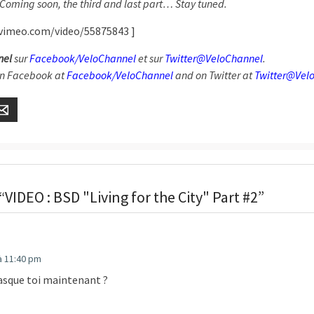
 Coming soon, the third and last part… Stay tuned.
.vimeo.com/video/55875843 ]
nel
sur
Facebook/VeloChannel
et sur
Twitter@VeloChannel
.
n Facebook at
Facebook/VeloChannel
and on Twitter at
Twitter@Vel
er
Email
VIDEO : BSD "Living for the City" Part #2”
 11:40 pm
asque toi maintenant ?