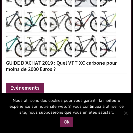
GUIDE D’ACHAT 2019 : Quel VTT XC carbone pour
moins de 2000 Euros ?
Evénements
Nous utilisons des cookies pour vous garantir la meilleure
expérience sur notre site web. Si vous continuez à utiliser ce
La Sud-Bourgogne Cyclo et Gravel 2026, le récit
site, nous supposerons que vous en êtes satisfait.
!
Ok
Cycling Challenge 2026, c’est parti !