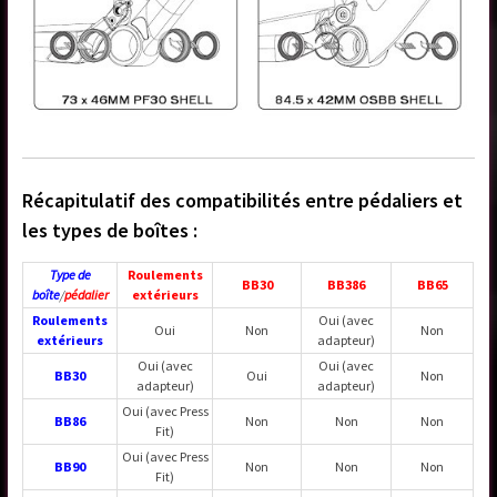
Récapitulatif des compatibilités entre pédaliers et
les types de boîtes :
Type de
Roulements
BB30
BB386
BB65
boîte
/
pédalier
extérieurs
Roulements
Oui (avec
Oui
Non
Non
extérieurs
adapteur)
Oui (avec
Oui (avec
BB30
Oui
Non
adapteur)
adapteur)
Oui (avec Press
BB86
Non
Non
Non
Fit)
Oui (avec Press
BB90
Non
Non
Non
Fit)