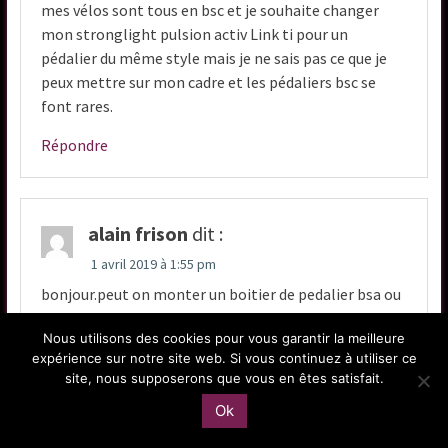
mes vélos sont tous en bsc et je souhaite changer
mon stronglight pulsion activ Link ti pour un
pédalier du même style mais je ne sais pas ce que je
peux mettre sur mon cadre et les pédaliers bsc se
font rares.
Répondre
alain frison
dit :
1 avril 2019 à 1:55 pm
bonjour.peut on monter un boitier de pedalier bsa ou
bsc sur un cadre bb386.
Nous utilisons des cookies pour vous garantir la meilleure
merci.
expérience sur notre site web. Si vous continuez à utiliser ce
site, nous supposerons que vous en êtes satisfait.
alain
Ok
Répondre