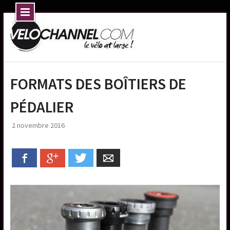
Skip
to
content
FORMATS DES BOÎTIERS DE
PÉDALIER
2 novembre 2016
Facebook
Google+
Twitter
Email