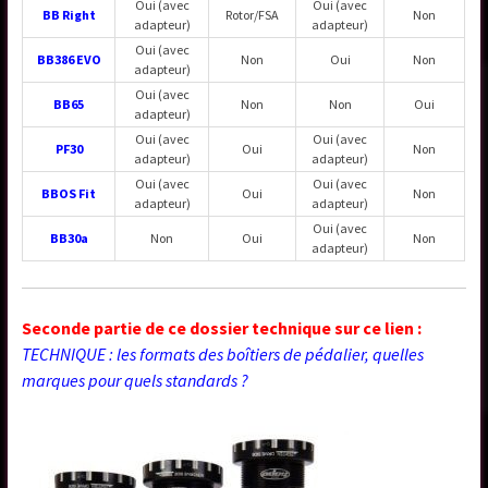
Oui (avec
Oui (avec
BB Right
Rotor/FSA
Non
adapteur)
adapteur)
Oui (avec
BB386 EVO
Non
Oui
Non
adapteur)
Oui (avec
BB65
Non
Non
Oui
adapteur)
Oui (avec
Oui (avec
PF30
Oui
Non
adapteur)
adapteur)
Oui (avec
Oui (avec
BBOS Fit
Oui
Non
adapteur)
adapteur)
Oui (avec
BB30a
Non
Oui
Non
adapteur)
Seconde partie de ce dossier technique sur ce lien :
TECHNIQUE : les formats des boîtiers de pédalier, quelles
marques pour quels standards ?