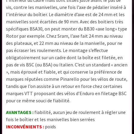
l’intérieur du cadre mais sont situés juste avant le pas de
vis, contre les manivelles, une fois l’axe de pédalier inséré à
l’intérieur du boîtier. Le diamètre d’axe est de 24 mm et les
manivelles sont écartées de 90 mm. Avec des boitiers très
spécifiques BSA30, on peut monter du BB30 «axe long» type
Rotor par exemple. Chez Sram, l’axe fait 24 mm au niveau
des plateaux, et 22 mm au niveau de la manivelle, pour ne
pas écraser les roulements. Le montage s’effectue
obligatoirement sur un cadre dont la boîte est filetée, en
pas de vis BSC (ou BSA) ou Italien. C’est un standard « ancien
», mais éprouvé et fiable, et qui conserve la préférence de
marques réputées comme Pinarello pour les vélos de route,
tandis que l’on assiste à un retour en force chez certaines
marques VTT proposant des vélos d’Enduro en filetage BSC
pour ce même souci de fiabilité.
AVANTAGES :
fiabilité, aucun jeu de roulement à régler une
fois le boîtier et les manivelles bien serrées
INCONVÉNIENTS :
poids