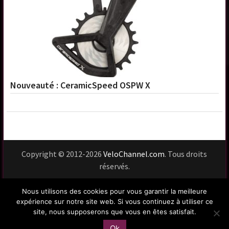
Nouveauté : CeramicSpeed OSPW X
Copyright © 2012-2026
VeloChannel.com
. Tous droits
réservés.
Usage du site
Vie privée
Mentions légales
Nous utilisons des cookies pour vous garantir la meilleure
Contact
expérience sur notre site web. Si vous continuez à utiliser ce
site, nous supposerons que vous en êtes satisfait.
Le Velo At Large !
Ok