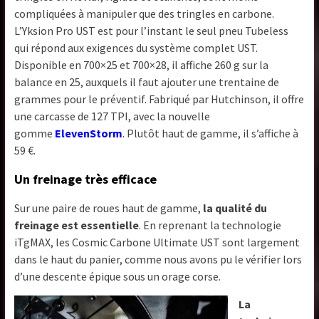
compliquées à manipuler que des tringles en carbone.
L’Yksion Pro UST est pour l’instant le seul pneu Tubeless
qui répond aux exigences du système complet UST.
Disponible en 700×25 et 700×28, il affiche 260 g sur la
balance en 25, auxquels il faut ajouter une trentaine de
grammes pour le préventif. Fabriqué par Hutchinson, il offre
une carcasse de 127 TPI, avec la nouvelle
gomme
ElevenStorm
. Plutôt haut de gamme, il s’affiche à
59 €.
Un freinage très efficace
Sur une paire de roues haut de gamme,
la qualité du
freinage est essentielle
. En reprenant la technologie
iTgMAX, les Cosmic Carbone Ultimate UST sont largement
dans le haut du panier, comme nous avons pu le vérifier lors
d’une descente épique sous un orage corse.
La