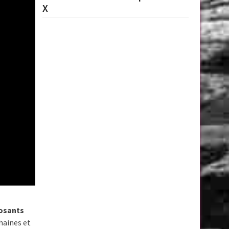
X
posants
haines et