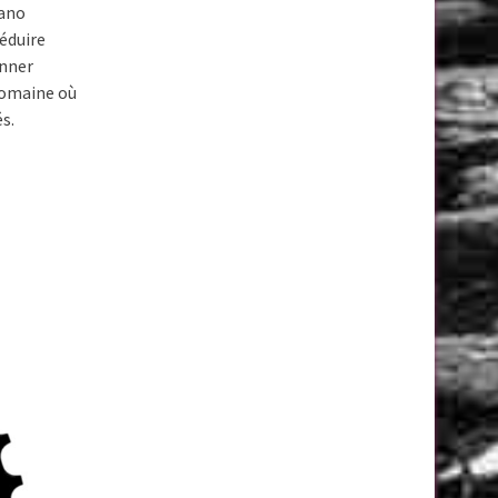
mano
éduire
anner
domaine où
s.