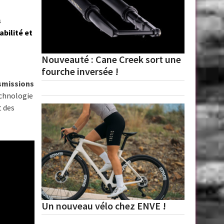
s
bilité et
Nouveauté : Cane Creek sort une
fourche inversée !
nsmissions
echnologie
t des
Un nouveau vélo chez ENVE !