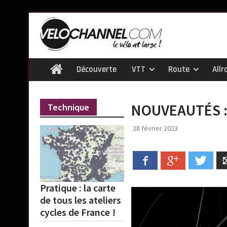
Skip
to
content
Découverte
VTT
Route
Allr
Home
NOUVEAUTÉS :
Technique
28 février 2023
Facebook
Google+
Twitt
Pratique : la carte
de tous les ateliers
cycles de France !