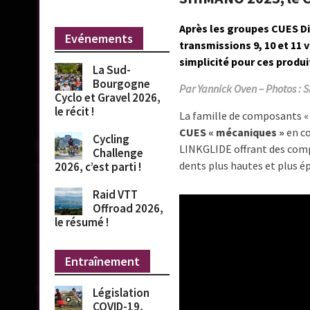
Après les groupes CUES Di2
Evénements
transmissions 9, 10 et 11
simplicité pour ces produ
La Sud-
Bourgogne
Par Yannick Oven – Photos :
Cyclo et Gravel 2026,
le récit !
La famille de composants «
CUES « mécaniques »
en co
Cycling
LINKGLIDE offrant des comp
Challenge
dents plus hautes et plus ép
2026, c’est parti !
Raid VTT
Offroad 2026,
le résumé !
Entraînement
Législation
COVID-19,