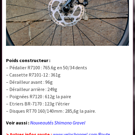
Poids constructeur :
– Pédalier R7100 : 765.6g en 50/34 dents
– Cassette R7101-12 : 361g
– Dérailleur avant : 96g
– Dérailleur arrière : 249g
– Poignées R7120 : 612g la paire
– Etriers BR-7170 : 123g l’étrier
– Disques RT70 160/140mm : 285,6g la paire.
Voir aussi :
Nouveautés Shimano Gravel
> Autres infos route :
www.velochannel.com/Route