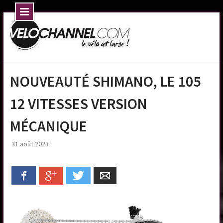
Skip
to
content
NOUVEAUTÉ SHIMANO, LE 105
12 VITESSES VERSION
MÉCANIQUE
31 août 2023
Facebook
Google+
Twitter
Email