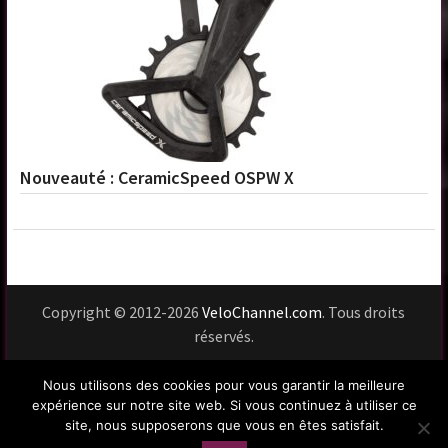
Nouveauté : CeramicSpeed OSPW X
Copyright © 2012-2026
VeloChannel.com
. Tous droits
réservés.
Usage du site
Vie privée
Mentions légales
Nous utilisons des cookies pour vous garantir la meilleure
Contact
expérience sur notre site web. Si vous continuez à utiliser ce
site, nous supposerons que vous en êtes satisfait.
Le Velo At Large !