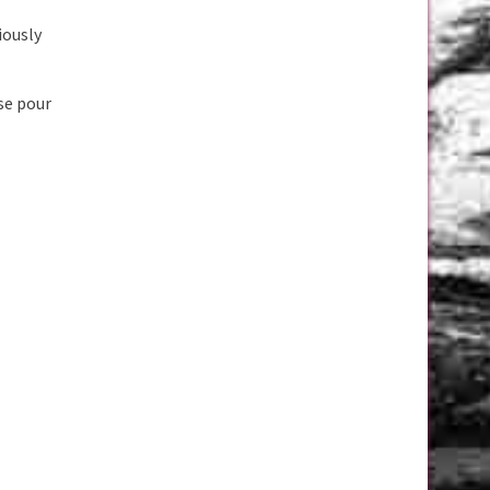
iously
èse pour