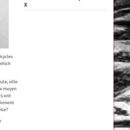
X
icycles
 which
ute, ville
rix moyen
ts ont
ctivment
vice?
e