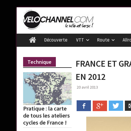
Skip
to
content
Découverte
VTT
Route
Allr
Home
FRANCE ET GR
Technique
EN 2012
20 avril 2013
Facebook
Google+
Twitt
Pratique : la carte
de tous les ateliers
cycles de France !