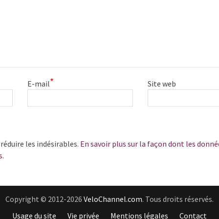
*
E-mail
Site web
 réduire les indésirables.
En savoir plus sur la façon dont les donné
s
.
Copyright © 2012-2026
VeloChannel.com
. Tous droits réservés.
Usage du site
Vie privée
Mentions légales
Contact