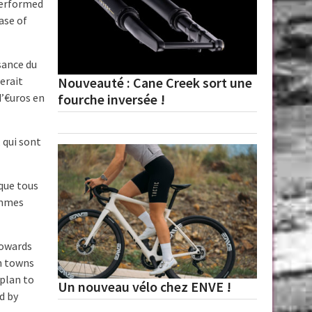
performed
ase of
sance du
Nouveauté : Cane Creek sort une
erait
fourche inversée !
d’€uros en
 qui sont
que tous
ommes
towards
in towns
 plan to
Un nouveau vélo chez ENVE !
d by