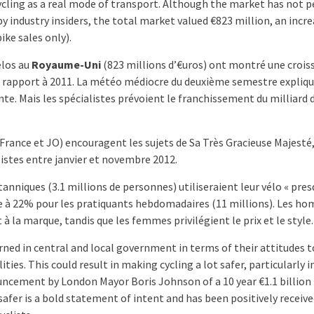
cling as a real mode of transport. Although the market has not 
by industry insiders, the total market valued €823 million, an incre
ke sales only).
élos au
Royaume-Uni
(823 millions d’€uros) ont montré une crois
r rapport à 2011. La météo médiocre du deuxième semestre expliqu
te. Mais les spécialistes prévoient le franchissement du milliard 
 France et JO) encouragent les sujets de Sa Très Gracieuse Majesté,
istes entre janvier et novembre 2012.
niques (3.1 millions de personnes) utiliseraient leur vélo « pres
impe à 22% pour les pratiquants hebdomadaires (11 millions). Les h
 à la marque, tandis que les femmes privilégient le prix et le style.
rned in central and local government in terms of their attitudes 
lities. This could result in making cycling a lot safer, particularly 
uncement by London Mayor Boris Johnson of a 10 year €1.1 billion
safer is a bold statement of intent and has been positively receive