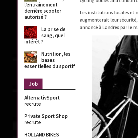
cycling bodies and London cy
l’entrainement
derrière scooter
Les institutions locales et 
autorisé ?
augmenterait leur sécurité,
annoncé à Londres par le mai
La prise de
sang, quel
intérêt ?
Nutrition, les
bases
essentielles du sportif
Job
AlternativSport
recrute
Private Sport Shop
recrute
HOLLAND BIKES