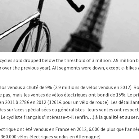
cycles sold dropped below the threshold of 3 million: 2.9 million b
p over the previous year). All segments were down, except e-bikes
élos vendus a chuté de 9% (2.9 millions de vélos vendus en 2012). Ro
e pas, mais les ventes de vélos électriques ont bondi de 15%. Le p
en 2011 à 278€ en 2012 (1261€ pour un vélo de route). Les détaillan
des surfaces spécialisées ou généralistes : leurs ventes ont respe
Le cycliste français s’intéresse-t-il (enfin…) à la qualité et au ser
ectrique ont été vendus en France en 2012, 6.000 de plus que l’anné
360.000 vélos électriques vendus en Allemagne).