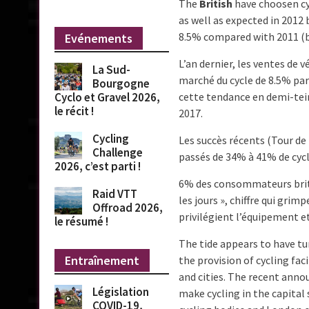
The
British
have choosen cy
as well as expected in 2012 
8.5% compared with 2011 (bi
Evénements
L’an dernier, les ventes de v
La Sud-
marché du cycle de 8.5% pa
Bourgogne
cette tendance en demi-tein
Cyclo et Gravel 2026,
le récit !
2017.
Cycling
Les succès récents (Tour de
Challenge
passés de 34% à 41% de cycl
2026, c’est parti !
6% des consommateurs britan
Raid VTT
les jours », chiffre qui gr
Offroad 2026,
privilégient l’équipement et
le résumé !
The tide appears to have tu
Entraînement
the provision of cycling faci
and cities. The recent anno
Législation
make cycling in the capital 
COVID-19,