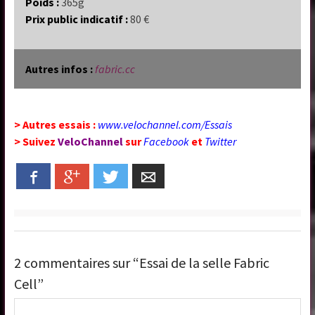
Poids :
365g
Prix public indicatif :
80 €
Autres infos :
fabric.cc
> Autres essais :
www.velochannel.com/Essais
> Suivez
VeloChannel
sur
Facebook
et
Twitter
Facebook
Google+
Twitter
Email
2 commentaires sur “Essai de la selle Fabric
Cell”