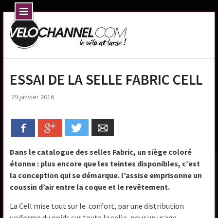
Skip
to
content
ESSAI DE LA SELLE FABRIC CELL
29 janvier 2016
Facebook
Google+
Twitter
Email
Dans le catalogue des selles Fabric, un siège coloré
étonne : plus encore que les teintes disponibles, c’est
la conception qui se démarque. l’assise emprisonne un
coussin d’air entre la coque et le revêtement.
La Cell mise tout sur le confort, par une distribution
uniforme du poids sur toute la selle, pour un usage