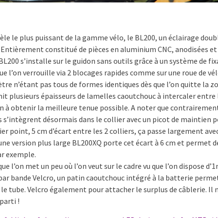
èle le plus puissant de la gamme vélo, le BL200, un éclairage doub
. Entièrement constitué de pièces en aluminium CNC, anodisées et
L200 s’installe sur le guidon sans outils grâce à un système de fix
ue l’on verrouille via 2 blocages rapides comme sur une roue de vél
tre n’étant pas tous de formes identiques dès que l’on quitte la z
nit plusieurs épaisseurs de lamelles caoutchouc à intercaler entre 
on à obtenir la meilleure tenue possible. A noter que contrairemen
s s’intègrent désormais dans le collier avec un picot de maintien 
nier point, 5 cm d’écart entre les 2 colliers, ça passe largement ave
ne version plus large BL200XQ porte cet écart à 6 cm et permet d
ar exemple.
 que l’on met un peu où l’on veut sur le cadre vu que l’on dispose d’
 par bande Velcro, un patin caoutchouc intégré à la batterie perme
r le tube. Velcro également pour attacher le surplus de câblerie. Il 
parti !