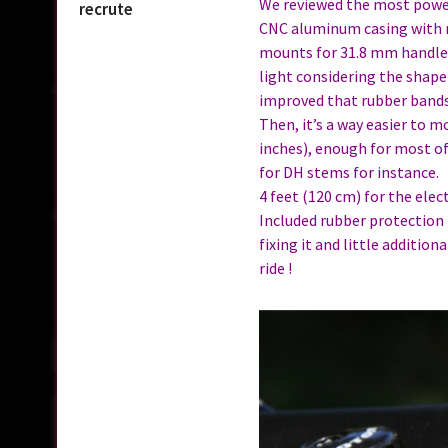
We reviewed the most powerf
recrute
CNC aluminum casing with ni
mounts for 31.8 mm handleba
light considering the shape
improved that rubber bands b
Then, it’s a way easier to 
inches), enough for most of
for DH stems for instance.
4 feet (120 cm) for the elec
Included rubber protection 
fixing it and little addition
ride !