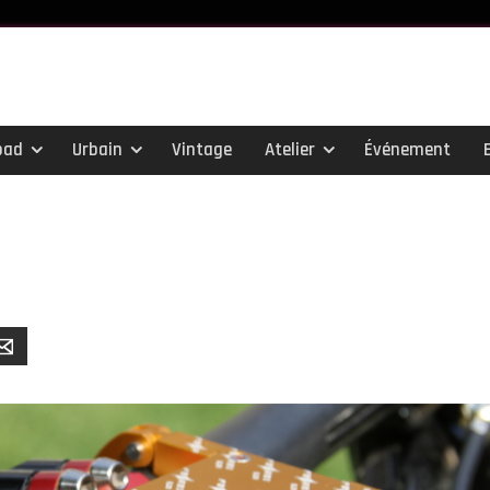
oad
Urbain
Vintage
Atelier
Événement
er
Email