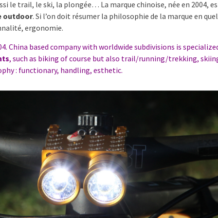
ssi le trail, le ski, la plongée… La marque chinoise, née en 2004, e
e outdoor
. Si l’on doit résumer la philosophie de la marque en que
nnalité, ergonomie.
04. China based company with worldwide subdivisions is specialize
hts
, such as biking of course but also trail/running/trekking, skii
ophy : functionary, handling, esthetic.