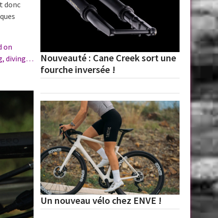
st donc
lques
d on
Nouveauté : Cane Creek sort une
ng, diving…
fourche inversée !
Un nouveau vélo chez ENVE !