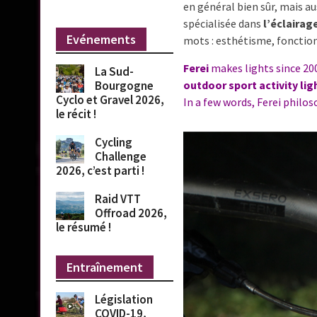
en général bien sûr, mais au
spécialisée dans
l’éclairag
Evénements
mots : esthétisme, fonctio
Ferei
makes lights since 20
La Sud-
outdoor sport activity lig
Bourgogne
Cyclo et Gravel 2026,
In a few words, Ferei philos
le récit !
Cycling
Challenge
2026, c’est parti !
Raid VTT
Offroad 2026,
le résumé !
Entraînement
Législation
COVID-19,