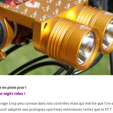
en plein jour !
r night rides !
rage trop peu connue dans nos contrées mais qui mérite que l’on s
sont adaptés aux pratiques sportives extérieures telles que le VTT 