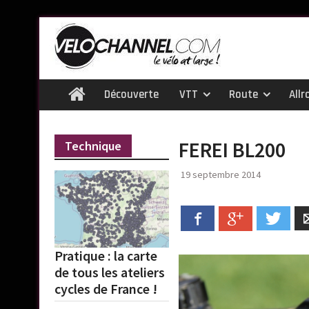
Skip
to
content
Découverte
VTT
Route
Allr
Home
FEREI BL200
Technique
19 septembre 2014
Facebook
Google+
Twitt
Pratique : la carte
de tous les ateliers
cycles de France !