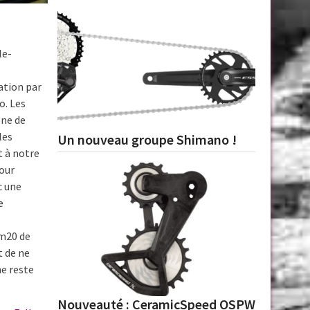
le-
ation par
o. Les
one de
les
Un nouveau groupe Shimano !
t à notre
pour
c une
e
1m20 de
t de ne
ne reste
Nouveauté : CeramicSpeed OSPW