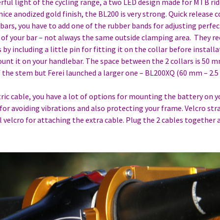
ul light of the cycling range, a two LED design made for MTB ride
ce anodized gold finish, the BL200 is very strong. Quick release c
rs, you have to add one of the rubber bands for adjusting perfec
 of your bar – not always the same outside clamping area. They re
y including a little pin for fitting it on the collar before installa
mount it on your handlebar. The space between the 2 collars is 50 m
 the stem but Ferei launched a larger one – BL200XQ (60 mm – 2.5
tric cable, you have a lot of options for mounting the battery on y
for avoiding vibrations and also protecting your frame. Velcro str
al velcro for attaching the extra cable. Plug the 2 cables together a