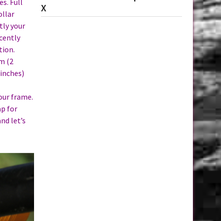
s. Full
X
ollar
tly your
cently
tion.
m (2
 inches)
our frame.
ap for
nd let’s