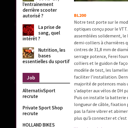
l’entrainement
derrière scooter
BL200
autorisé ?
Notre test porte sur le mod
La prise de
optiques conçu pour le VTT
sang, quel
assemblées solidement, le B
intérêt ?
demi-colliers à charnières q
cintres de 31,8 mm de diamè
Nutrition, les
bases
serrage potence, Ferei four
essentielles du sportif
colliers et le guidon de faç
modèle de test, les lamelle
faciliter l’installation. Der
Job
majorité de potences mais u
AlternativSport
s’adapter aux vélos de DH p
recrute
Puis on installe la batterie
longueur de câble, fixation
Private Sport Shop
pas la faire vibrer et abime
recrute
plus qu’à connecter et c’est 
HOLLAND BIKES