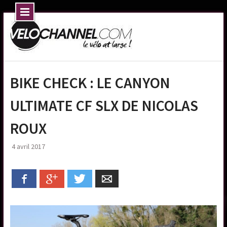
Skip
to
content
BIKE CHECK : LE CANYON
ULTIMATE CF SLX DE NICOLAS
ROUX
4 avril 2017
Facebook
Google+
Twitter
Email