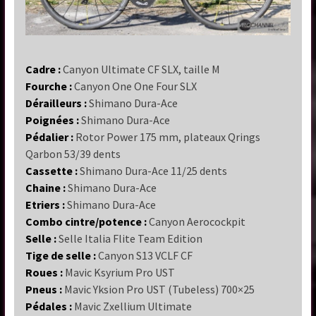
Cadre :
Canyon Ultimate CF SLX, taille M
Fourche :
Canyon One One Four SLX
Dérailleurs :
Shimano Dura-Ace
Poignées :
Shimano Dura-Ace
Pédalier :
Rotor Power 175 mm, plateaux Qrings
Qarbon 53/39 dents
Cassette :
Shimano Dura-Ace 11/25 dents
Chaine :
Shimano Dura-Ace
Etriers :
Shimano Dura-Ace
Combo cintre/potence :
Canyon Aerocockpit
Selle :
Selle Italia Flite Team Edition
Tige de selle :
Canyon S13 VCLF CF
Roues :
Mavic Ksyrium Pro UST
Pneus :
Mavic Yksion Pro UST (Tubeless) 700×25
Pédales :
Mavic Zxellium Ultimate