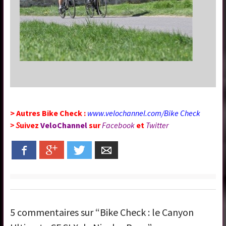
> Autres Bike Check :
www.velochannel.com/Bike Check
> S
uivez
VeloChannel
sur
Facebook
et
Twitter
Facebook
Google+
Twitter
Email
5 commentaires sur “Bike Check : le Canyon