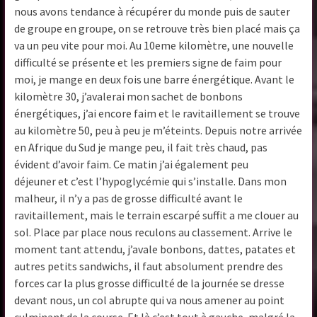
nous avons tendance à récupérer du monde puis de sauter
de groupe en groupe, on se retrouve très bien placé mais ça
va un peu vite pour moi. Au 10eme kilomètre, une nouvelle
difficulté se présente et les premiers signe de faim pour
moi, je mange en deux fois une barre énergétique. Avant le
kilomètre 30, j’avalerai mon sachet de bonbons
énergétiques, j’ai encore faim et le ravitaillement se trouve
au kilomètre 50, peu à peu je m’éteints. Depuis notre arrivée
en Afrique du Sud je mange peu, il fait très chaud, pas
évident d’avoir faim. Ce matin j’ai également peu
déjeuner et c’est l’hypoglycémie qui s’installe. Dans mon
malheur, il n’y a pas de grosse difficulté avant le
ravitaillement, mais le terrain escarpé suffit a me clouer au
sol. Place par place nous reculons au classement. Arrive le
moment tant attendu, j’avale bonbons, dattes, patates et
autres petits sandwichs, il faut absolument prendre des
forces car la plus grosse difficulté de la journée se dresse
devant nous, un col abrupte qui va nous amener au point
culminant de la course. Et là c’est tout à gauche, malgré la