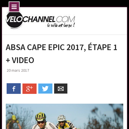
Skip
to
content
ABSA CAPE EPIC 2017, ÉTAPE 1
+ VIDEO
20 mars 2017
Facebook
Google+
Twitter
Email