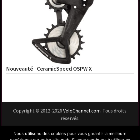
Nouveauté : CeramicSpeed OSPW X
Copyright © 2012-2026
VeloChannel.com
. Tous droits
réservés.
Usage du site
Vie privée
Mentions légales
Nous utilisons des cookies pour vous garantir la meilleure
Contact
expérience sur notre site web. Si vous continuez à utiliser ce