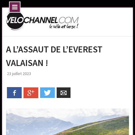
Skip
to
content
A L’ASSAUT DE L’EVEREST
VALAISAN !
23 juillet 2023
Facebook
Google+
Twitter
Email