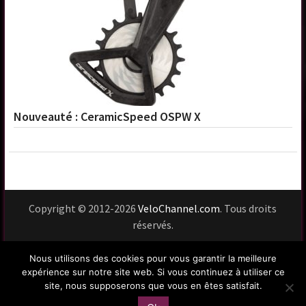
Nouveauté : CeramicSpeed OSPW X
Copyright © 2012-2026
VeloChannel.com
. Tous droits
réservés.
Usage du site
Vie privée
Mentions légales
Nous utilisons des cookies pour vous garantir la meilleure
Contact
expérience sur notre site web. Si vous continuez à utiliser ce
site, nous supposerons que vous en êtes satisfait.
Le Velo At Large !