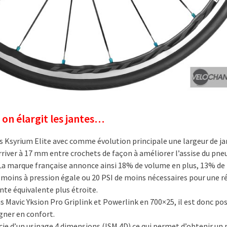
 on élargit les jantes…
s Ksyrium Elite avec comme évolution principale une largeur de j
rriver à 17 mm entre crochets de façon à améliorer l’assise du pne
 La marque française annonce ainsi 18% de volume en plus, 13% de
moins à pression égale ou 20 PSI de moins nécessaires pour une r
nte équivalente plus étroite.
s Mavic Yksion Pro Griplink et Powerlink en 700×25, il est donc pos
gner en confort.
cie d’un usinage 4 dimensions (ISM 4D) ce qui permet d’obtenir un 