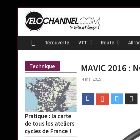
Skip
to
content
Découverte
VTT
Route
Allro
Home
MAVIC 2016 : 
Technique
4 mai 2015
Facebook
Google+
Twitter
Em
Pratique : la carte
de tous les ateliers
cycles de France !