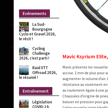
Evénements
La Sud-
Bourgogne
Cyclo et Gravel 2026,
le récit !
Cycling
Challenge
Mavic Ksyrium Elite,
2026, c’est parti !
Mavic présente les nouvelle
Raid VTT
Offroad 2026,
accrue. 2 mm de plus pour a
le résumé !
augmenter le volume d’air.
résistance au roulement en 
au roulement égale à une ja
Entraînement
Chaussées d’origine de pneu
baisser en pression pour ga
Législation
COVID-19,
Cette nouvelle jante bénéfi