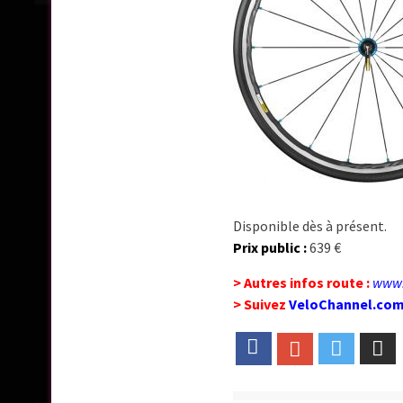
Disponible dès à présent.
Prix public :
639 €
> Autres infos route :
www.
> Suivez
VeloChannel.co
Facebook
Google+
Twitter
Em