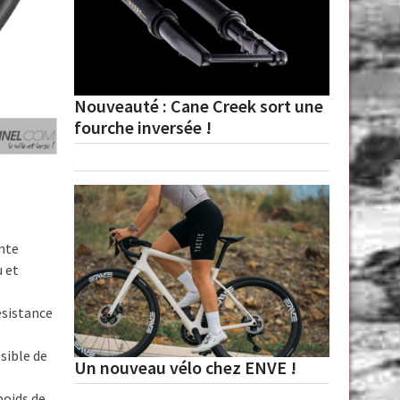
Nouveauté : Cane Creek sort une
fourche inversée !
ante
u et
ésistance
sible de
Un nouveau vélo chez ENVE !
poids de