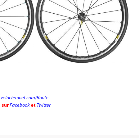
velochannel.com/Route
m
sur
Facebook
et
Twitter
ail