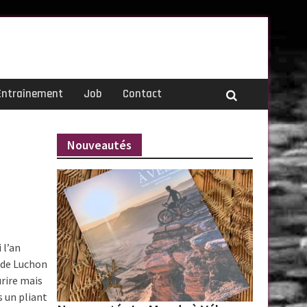
Entraînement
Job
Contact
Nouveautés
 l’an
s de Luchon
urire mais
s un pliant