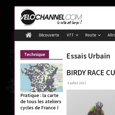
Skip
to
content
Découverte
VTT
Route
Allr
Home
Essais Urbain
Technique
BIRDY RACE C
4 juillet 2013
Pratique : la carte
de tous les ateliers
cycles de France !