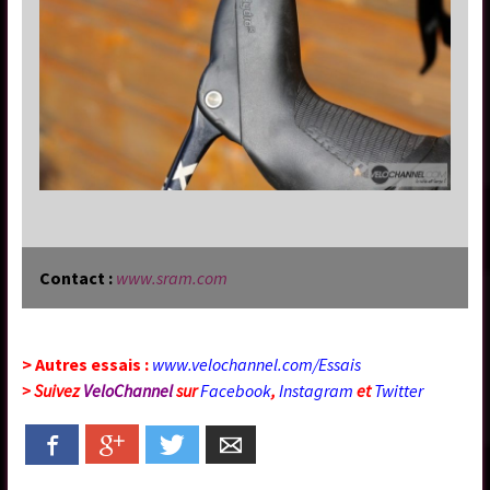
Contact :
www.sram.com
> Autres essais :
www.velochannel.com/Essais
> Suivez
VeloChannel
sur
Facebook
,
Instagram
et
Twitter
Facebook
Google+
Twitter
Email