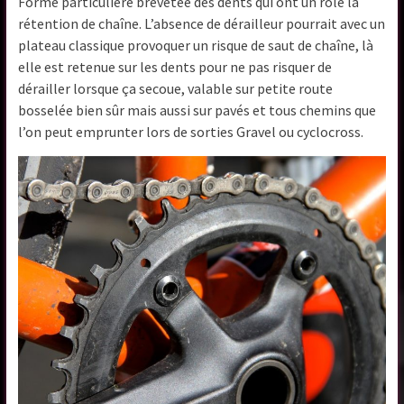
Forme particulière brevetée des dents qui ont un rôle la
rétention de chaîne. L’absence de dérailleur pourrait avec un
plateau classique provoquer un risque de saut de chaîne, là
elle est retenue sur les dents pour ne pas risquer de
dérailler lorsque ça secoue, valable sur petite route
bosselée bien sûr mais aussi sur pavés et tous chemins que
l’on peut emprunter lors de sorties Gravel ou cyclocross.