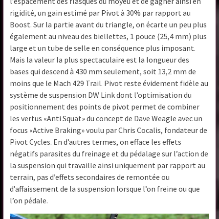
l’espacement des flasques du moyeu et de gagner ainsi en
rigidité, un gain estimé par Pivot à 30% par rapport au
Boost. Sur la partie avant du triangle, on écarte un peu plus
également au niveau des biellettes, 1 pouce (25,4 mm) plus
large et un tube de selle en conséquence plus imposant.
Mais la valeur la plus spectaculaire est la longueur des
bases qui descend à 430 mm seulement, soit 13,2 mm de
moins que le Mach 429 Trail. Pivot reste évidement fidèle au
système de suspension DW Link dont l’optimisation du
positionnement des points de pivot permet de combiner
les vertus «Anti Squat» du concept de Dave Weagle avec un
focus «Active Braking» voulu par Chris Cocalis, fondateur de
Pivot Cycles. En d’autres termes, on efface les effets
négatifs parasites du freinage et du pédalage sur l’action de
la suspension qui travaille ainsi uniquement par rapport au
terrain, pas d’effets secondaires de remontée ou
d’affaissement de la suspension lorsque l’on freine ou que
l’on pédale.