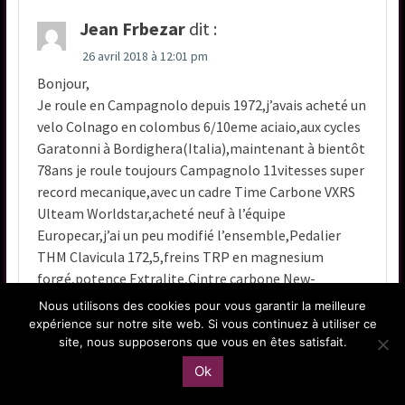
Jean Frbezar
dit :
26 avril 2018 à 12:01 pm
Bonjour,
Je roule en Campagnolo depuis 1972,j’avais acheté un
velo Colnago en colombus 6/10eme aciaio,aux cycles
Garatonni à Bordighera(Italia),maintenant à bientôt
78ans je roule toujours Campagnolo 11vitesses super
record mecanique,avec un cadre Time Carbone VXRS
Ulteam Worldstar,acheté neuf à l’équipe
Europecar,j’ai un peu modifié l’ensemble,Pedalier
THM Clavicula 172,5,freins TRP en magnesium
forgé,potence Extralite,Cintre carbone New-
Ultimate,roues Campagnolo Hyperon Ultra à
Nous utilisons des cookies pour vous garantir la meilleure
pneus,poids de l’ensemble:6,5 kg ,ayant été tourneur-
expérience sur notre site web. Si vous continuez à utiliser ce
ajusteur au début de ma vie professionnelle,je monte
site, nous supposerons que vous en êtes satisfait.
tous me velos depuis une cinquantaine d’années,avec
Ok
bien entendu tout l’outillage approprié.